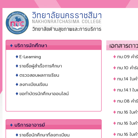
บริการนักศึกษา
E-Learning
ทบ.09 คำร้
รายชื่อผู้สำเร็จการศึกษา
ทบ.10 คำร้
ตรวจสอบผลการเรียน
ทบ.14 ใบค
ลงทะเบียนเรียน
ทบ.14.1 ใ
ขอทำบัตรนักศึกษาออนไลน์
ทบ.08 คำ
ทบ.16 ใบค
ทบ.16 ใบค
บริการอาจารย์
ทบ.16 ใบค
รายชื่อนักศึกษาที่ลงทะเบียน